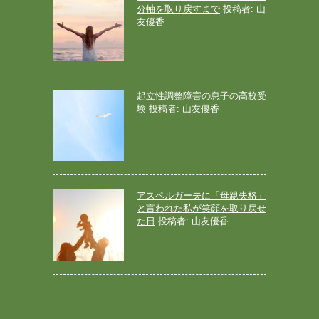
分軸を取り戻すまで
投稿者: 山
友優香
起立性調整障害の息子の高校受
験
投稿者: 山友優香
アスペルガー夫に「母親失格」
と言われた私が笑顔を取り戻せ
た日
投稿者: 山友優香