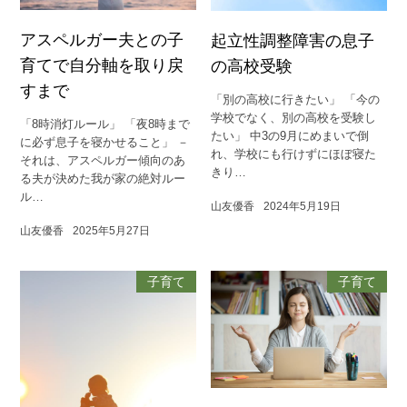
アスペルガー夫との子
起立性調整障害の息子
育てで自分軸を取り戻
の高校受験
すまで
「別の高校に行きたい」 「今の
学校でなく、別の高校を受験し
「8時消灯ルール」 「夜8時まで
たい」 中3の9月にめまいで倒
に必ず息子を寝かせること」 －
れ、学校にも行けずにほぼ寝た
それは、アスペルガー傾向のあ
きり…
る夫が決めた我が家の絶対ルー
ル…
山友優香
2024年5月19日
山友優香
2025年5月27日
子育て
子育て