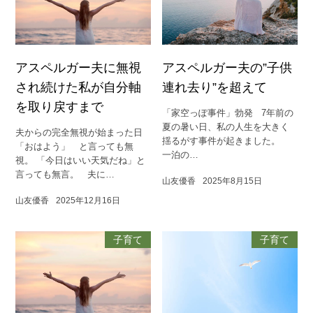
アスペルガー夫に無視
アスペルガー夫の”子供
され続けた私が自分軸
連れ去り”を超えて
を取り戻すまで
「家空っぽ事件」勃発 7年前の
夏の暑い日、私の人生を大きく
夫からの完全無視が始まった日
揺るがす事件が起きました。
「おはよう」 と言っても無
一泊の…
視。 「今日はいい天気だね」と
言っても無言。 夫に…
山友優香
2025年8月15日
山友優香
2025年12月16日
子育て
子育て