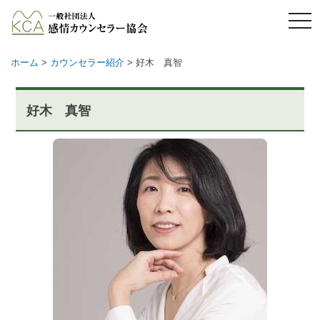
メ
ニ
ュ
ー
ホーム
>
カウンセラー紹介
>
好木 真智
好木 真智