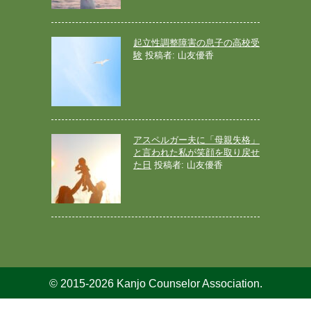
起立性調整障害の息子の高校受
験
投稿者: 山友優香
アスペルガー夫に「母親失格」
と言われた私が笑顔を取り戻せ
た日
投稿者: 山友優香
© 2015-2026 Kanjo Counselor Association.