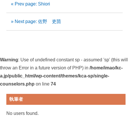
« Prev page: Shiori
» Next page: 佐野 吏茴
Warning
: Use of undefined constant sp - assumed 'sp' (this will
throw an Error in a future version of PHP) in
/home/imao/kc-
a.jp/public_html/wp-content/themes/kca-sp/single-
counselors.php
on line
74
執筆者
No users found.