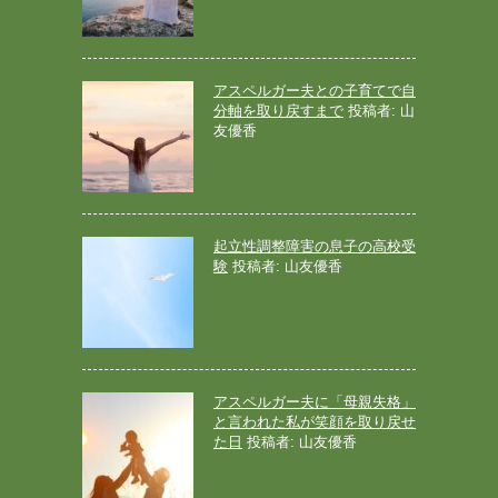
アスペルガー夫との子育てで自
分軸を取り戻すまで
投稿者: 山
友優香
起立性調整障害の息子の高校受
験
投稿者: 山友優香
アスペルガー夫に「母親失格」
と言われた私が笑顔を取り戻せ
た日
投稿者: 山友優香