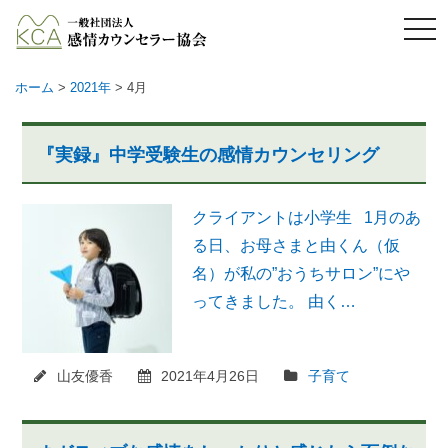
メ
ニ
ュ
ー
ホーム
>
2021年
> 4月
『実録』中学受験生の感情カウンセリング
クライアントは小学生 1月のあ
る日、お母さまと由くん（仮
名）が私の”おうちサロン”にや
ってきました。 由く…
山友優香
2021年4月26日
子育て