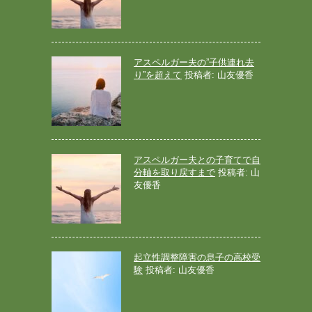
アスペルガー夫の”子供連れ去
り”を超えて
投稿者: 山友優香
アスペルガー夫との子育てで自
分軸を取り戻すまで
投稿者: 山
友優香
起立性調整障害の息子の高校受
験
投稿者: 山友優香