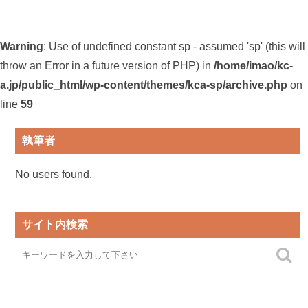
Warning
: Use of undefined constant sp - assumed 'sp' (this will
throw an Error in a future version of PHP) in
/home/imao/kc-
a.jp/public_html/wp-content/themes/kca-sp/archive.php
on
line
59
執筆者
No users found.
サイト内検索