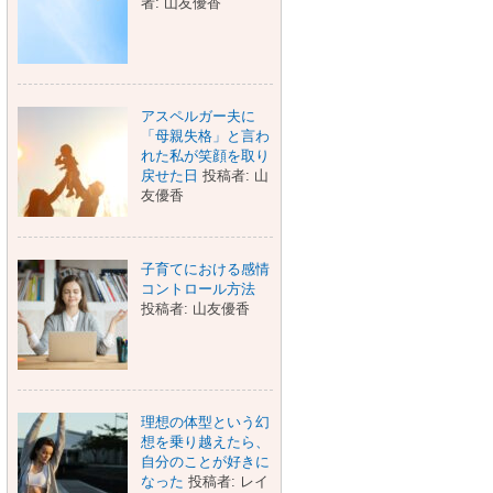
者: 山友優香
アスペルガー夫に
「母親失格」と言わ
れた私が笑顔を取り
戻せた日
投稿者: 山
友優香
子育てにおける感情
コントロール方法
投稿者: 山友優香
理想の体型という幻
想を乗り越えたら、
自分のことが好きに
なった
投稿者: レイ