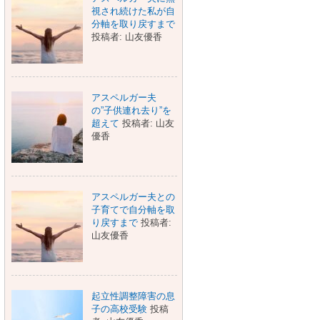
視され続けた私が自
分軸を取り戻すまで
投稿者: 山友優香
アスペルガー夫
の”子供連れ去り”を
超えて
投稿者: 山友
優香
アスペルガー夫との
子育てで自分軸を取
り戻すまで
投稿者:
山友優香
起立性調整障害の息
子の高校受験
投稿