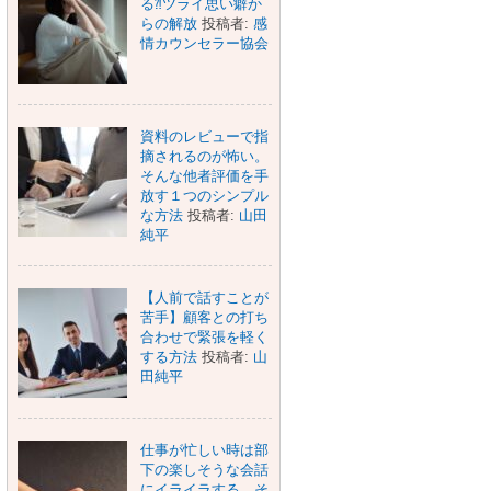
る⁈ツライ思い癖か
らの解放
投稿者:
感
情カウンセラー協会
資料のレビューで指
摘されるのが怖い。
そんな他者評価を手
放す１つのシンプル
な方法
投稿者:
山田
純平
【人前で話すことが
苦手】顧客との打ち
合わせで緊張を軽く
する方法
投稿者:
山
田純平
仕事が忙しい時は部
下の楽しそうな会話
にイライラする。そ