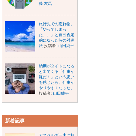
藤 友馬
旅行先での忘れ物。
「やってしまっ
た、、」と自己否定
的になった時の対処
法
投稿者:
山田純平
納期がタイトになる
と出てくる「仕事が
嫌だ！」という思い
を感じたら、仕事が
やりやすくなった。
投稿者:
山田純平
新着記事
アスペルガー夫に無