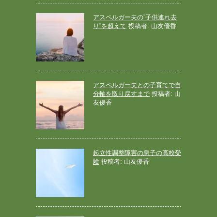
アスペルガー夫の”子供連れ去
り”を超えて
投稿者: 山友優香
アスペルガー夫との子育てで自
分軸を取り戻すまで
投稿者: 山
友優香
起立性調整障害の息子の高校受
験
投稿者: 山友優香