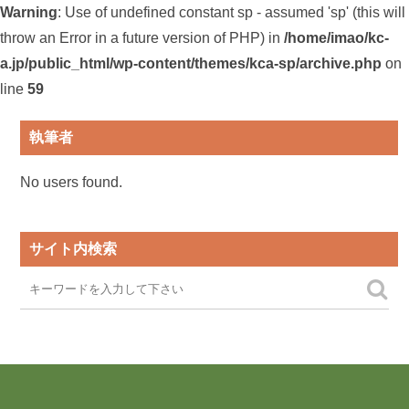
Warning
: Use of undefined constant sp - assumed 'sp' (this will
throw an Error in a future version of PHP) in
/home/imao/kc-
a.jp/public_html/wp-content/themes/kca-sp/archive.php
on
line
59
執筆者
No users found.
サイト内検索