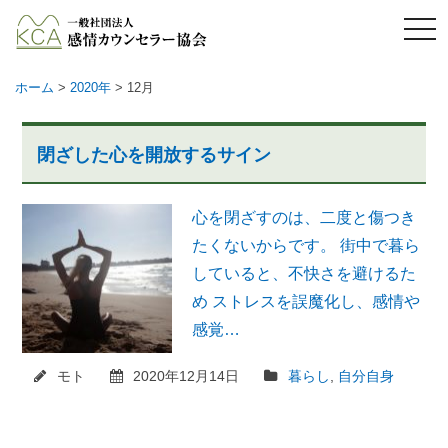
メ
ニ
ュ
ー
ホーム
>
2020年
> 12月
閉ざした心を開放するサイン
心を閉ざすのは、二度と傷つき
たくないからです。 街中で暮ら
していると、不快さを避けるた
め ストレスを誤魔化し、感情や
感覚…
モト
2020年12月14日
暮らし
,
自分自身