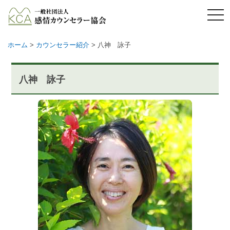
メ
ニ
ュ
ー
ホーム
>
カウンセラー紹介
>
八神 詠子
八神 詠子