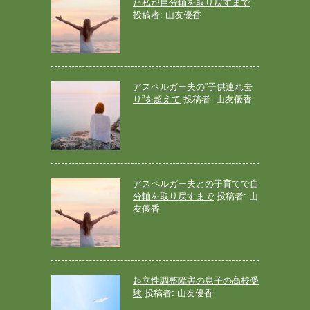
た私が自分軸を取り戻すまで
投稿者: 山友優香
アスペルガー夫の”子供連れ去
り”を超えて
投稿者: 山友優香
アスペルガー夫との子育てで自
分軸を取り戻すまで
投稿者: 山
友優香
起立性調整障害の息子の高校受
験
投稿者: 山友優香