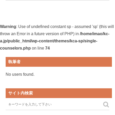
Warning
: Use of undefined constant sp - assumed 'sp' (this will
throw an Error in a future version of PHP) in
/home/imao/kc-
a.jp/public_html/wp-content/themes/kca-sp/single-
counselors.php
on line
74
執筆者
No users found.
サイト内検索