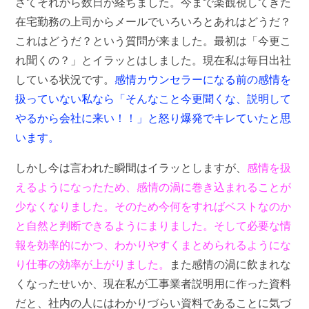
さてそれから数日が経ちました。今まで楽観視してきた
在宅勤務の上司からメールでいろいろとあれはどうだ？
これはどうだ？という質問が来ました。最初は「今更こ
れ聞くの？」とイラッとはしました。現在私は毎日出社
している状況です。
感情カウンセラーになる前の感情を
扱っていない私なら「そんなこと今更聞くな、説明して
やるから会社に来い！！」と怒り爆発でキレていたと思
いま
す。
しかし今は言われた瞬間はイラッとしますが、
感情を扱
えるようになったため、感情の渦に巻き込まれることが
少なくなりました。そのため今何をすればベストなのか
と自然と判断できるようにまりました。そして必要な情
報を効率的にかつ、わかりやすくまとめられるようにな
り仕事の効率が上がりました。
また感情の渦に飲まれな
くなったせいか、現在私が工事業者説明用に作った資料
だと、社内の人にはわかりづらい資料であることに気づ