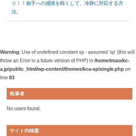
り！！相手への感情を軽くして、冷静に対応する方
法。
Warning
: Use of undefined constant sp - assumed 'sp' (this will
throw an Error in a future version of PHP) in
/home/imao/kc-
a.jp/public_html/wp-content/themes/kca-sp/single.php
on
line
83
執筆者
No users found.
サイト内検索