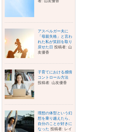
者: 山友優香
アスペルガー夫に
「母親失格」と言わ
れた私が笑顔を取り
戻せた日
投稿者: 山
友優香
子育てにおける感情
コントロール方法
投稿者: 山友優香
理想の体型という幻
想を乗り越えたら、
自分のことが好きに
なった
投稿者: レイ