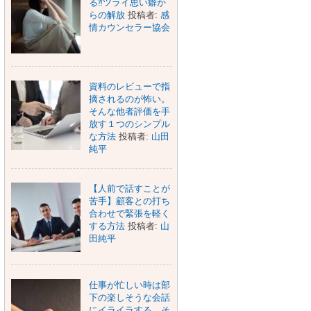
る⁈ツライ思い癖か
らの解放
投稿者:
感
情カウンセラー協会
資料のレビューで指
摘されるのが怖い。
そんな他者評価を手
放す１つのシンプル
な方法
投稿者:
山田
純平
【人前で話すことが
苦手】顧客との打ち
合わせで緊張を軽く
する方法
投稿者:
山
田純平
仕事が忙しい時は部
下の楽しそうな会話
にイライラする。そ