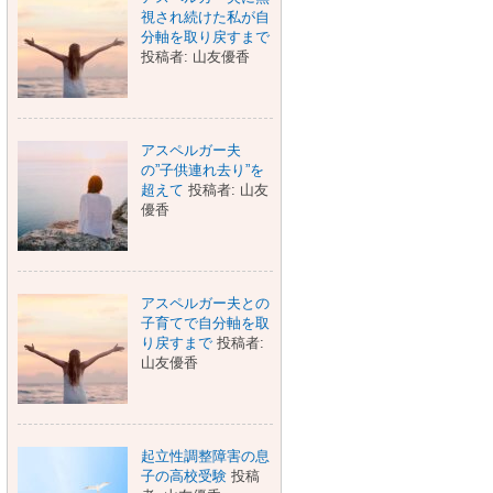
視され続けた私が自
分軸を取り戻すまで
投稿者: 山友優香
アスペルガー夫
の”子供連れ去り”を
超えて
投稿者: 山友
優香
アスペルガー夫との
子育てで自分軸を取
り戻すまで
投稿者:
山友優香
起立性調整障害の息
子の高校受験
投稿