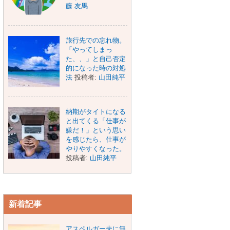
藤 友馬
旅行先での忘れ物。
「やってしまっ
た、、」と自己否定
的になった時の対処
法
投稿者:
山田純平
納期がタイトになる
と出てくる「仕事が
嫌だ！」という思い
を感じたら、仕事が
やりやすくなった。
投稿者:
山田純平
新着記事
アスペルガー夫に無