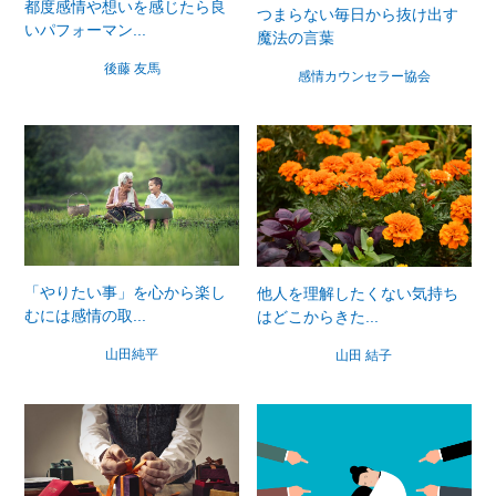
都度感情や想いを感じたら良
つまらない毎日から抜け出す
いパフォーマン...
魔法の言葉
後藤 友馬
感情カウンセラー協会
「やりたい事」を心から楽し
他人を理解したくない気持ち
むには感情の取...
はどこからきた...
山田純平
山田 結子