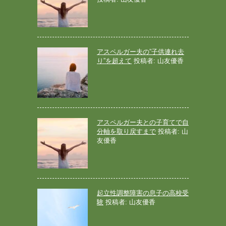
アスペルガー夫の”子供連れ去
り”を超えて
投稿者: 山友優香
アスペルガー夫との子育てで自
分軸を取り戻すまで
投稿者: 山
友優香
起立性調整障害の息子の高校受
験
投稿者: 山友優香