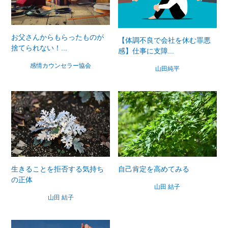
お父さんからもらったものが
【体調不良で会社を休む罪悪
捨てられない！...
感】仕事に支障...
感情カウンセラー協会
山田純平
自己肯定を高めてみる
生きることを拒否する気持ち
の正体
山田 結子
山田 結子