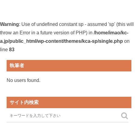
Warning
: Use of undefined constant sp - assumed 'sp' (this will
throw an Error in a future version of PHP) in
/home/imao/kc-
a.jp/public_html/wp-content/themes/kca-sp/single.php
on
line
83
執筆者
No users found.
サイト内検索