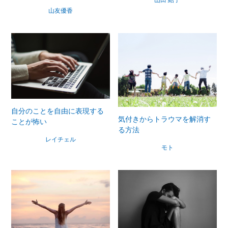
山田 結子
山友優香
自分のことを自由に表現する
気付きからトラウマを解消す
ことが怖い
る方法
レイチェル
モト