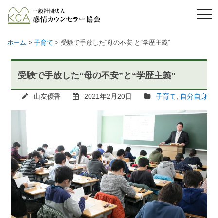
メ
ニ
ュ
ー
ホーム
>
子育て
>
受験で手放した“母の不安”と“学歴主義”
受験で手放した“母の不安”と“学歴主義”
山友優香
2021年2月20日
子育て
,
自分自身