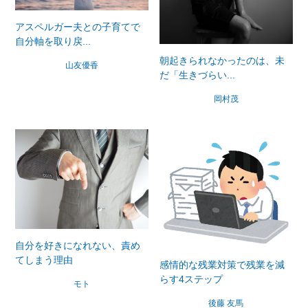
アスペルガー夫との子育てで
自分軸を取り戻...
朝起きられなかったのは、未
山友優香
だ「生きづらい...
岡村茂
自分を好きになれない、責め
てしまう理由
感情的な残業対策で残業を減
らす4ステップ
モト
後藤 友馬